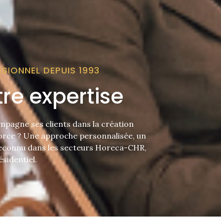
IONNEL DEPUIS 1993
re expertise
mpagne ses clients dans la création
force ? Une approche personnalisée, un
reconnu dans les secteurs Horeca-CHR,
ésidentiel.