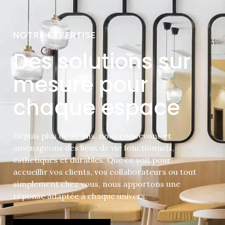
NOTRE EXPERTISE
Des solutions sur
mesure pour
chaque espace
Depuis plus de 32 ans, nous concevons et
aménageons des lieux de vie fonctionnels,
esthétiques et durables. Que ce soit pour
accueillir vos clients, vos collaborateurs ou tout
simplement chez vous, nous apportons une
réponse adaptée à chaque univers.