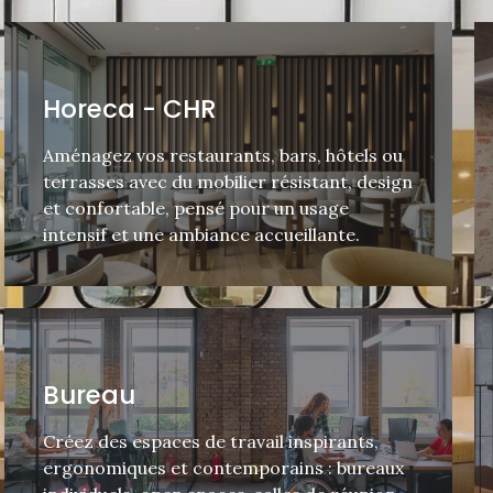
Horeca - CHR
Aménagez vos restaurants, bars, hôtels ou
terrasses avec du mobilier résistant, design
et confortable, pensé pour un usage
intensif et une ambiance accueillante.
Bureau
Créez des espaces de travail inspirants,
ergonomiques et contemporains : bureaux