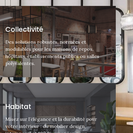
Collectivité
Des solutions robustes, normées et
modulables pour les maisons de repos,
hôpitaux, établissements publics ou salles
polyvalentes.
Habitat
Misez sur l’élégance et la durabilité pour
votre intérieur : du mobilier design,