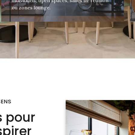
individuels, open spaces, salles de réunion
ou zones lounge.
SENS
 pour
spirer