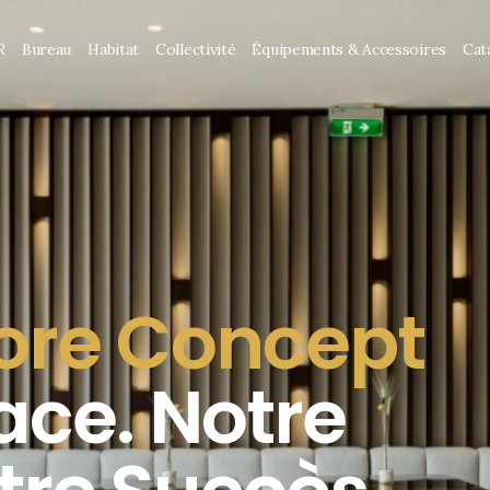
R
Bureau
Habitat
Collectivité
Équipements & Accessoires
Cat
ore Concept
ace. Notre