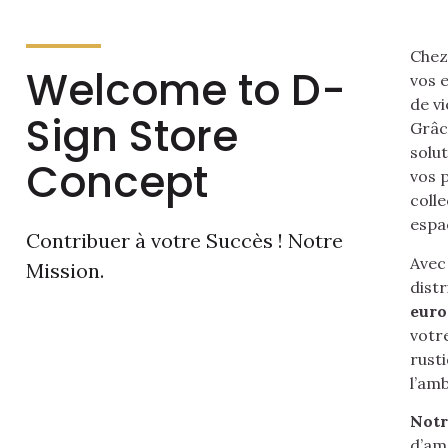
Chez
Welcome to D-
vos 
de vi
Sign Store
Grâc
solu
Concept
vos p
colle
espa
Contribuer à votre Succès ! Notre
Avec
Mission.
dist
eur
votr
rust
l’am
Notr
d’am