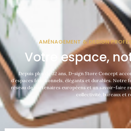
AMÉNAGEMENT & DESIGN PROFESS
Votre espace, not
Depuis plus de 32 ans, D-sign Store Concept acco
d’espaces fonctionnels, élégants et durables. Notre 
réseau de partenaires européens et un savoir-faire 
collectivité, bureaux et r