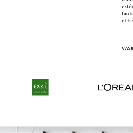
exté
faut
et bi
VASI