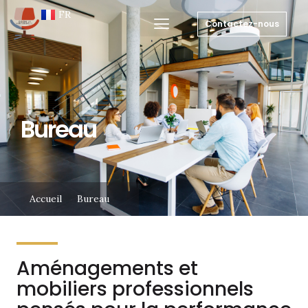
EN
FR
NL
Contactez-nous
Bureau
Accueil
Bureau
Aménagements et
mobiliers professionnels