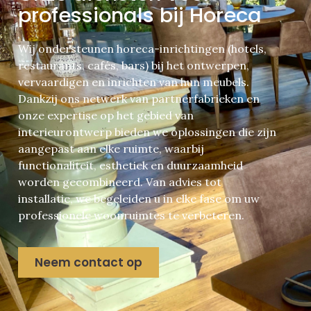
professionals bij Horeca
Wij ondersteunen horeca-inrichtingen (hotels,
restaurants, cafés, bars) bij het ontwerpen,
vervaardigen en inrichten van hun meubels.
Dankzij ons netwerk van partnerfabrieken en
onze expertise op het gebied van
interieurontwerp bieden we oplossingen die zijn
aangepast aan elke ruimte, waarbij
functionaliteit, esthetiek en duurzaamheid
worden gecombineerd. Van advies tot
installatie, we begeleiden u in elke fase om uw
professionele woonruimtes te verbeteren.
Neem contact op