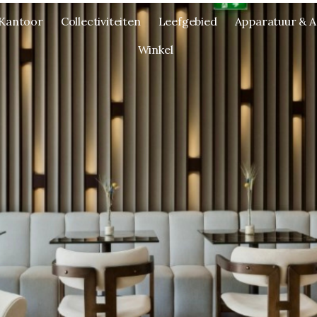
Kantoor
Collectiviteiten
Leefgebied
Apparatuur & A
Winkel