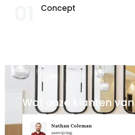
01
Concept
Wat onze klanten van
Nathan Coleman
aanwijzing