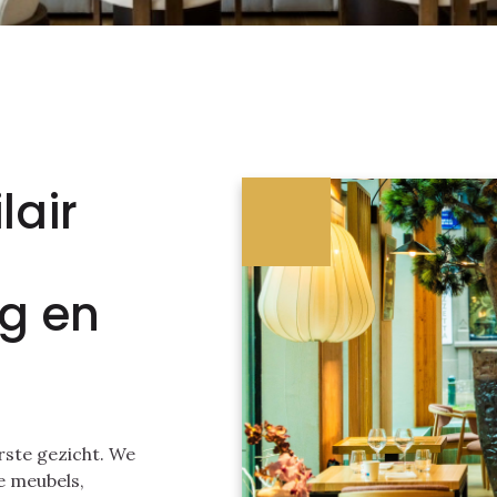
lair
ng en
rste gezicht. We
e meubels,